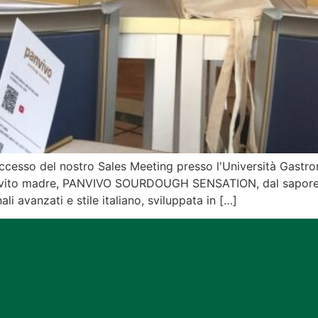
sso del nostro Sales Meeting presso l'Università Gastronom
ievito madre, PANVIVO SOURDOUGH SENSATION, dal sapore t
ali avanzati e stile italiano, sviluppata in […]